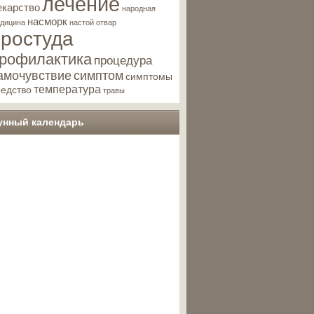
лечение
екарство
народная
насморк
дицина
настой
отвар
простуда
рофилактика
процедура
амочувствие
симптом
симптомы
температура
редство
травы
унный календарь