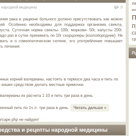
л
 народной медицины
0
ме
ения рака в рационе больного должно присутствовать как можно
п
ей. Особенно необходимы для поддержка организма свекла,
уста. Суточная норма свеклы- 100г, моркови- 50г, капусты 200г.
с
адо раз в сутки принимать по 10г скорцонеры (козлобородник). Не
с
вать и о гомеопатическом селене, эго употребление повышает
ь лечения.
Л
енных корней валерианы, настоять в термосе два часа и пить по
ой кишки средством делать местные примочки.
алерианы из расчета 1:10 и пить три раза в день.
енный пить по 1ч.л. три раза в день.
Читать дальше »
/sape.php не найден!
редства и рецепты народной медицины