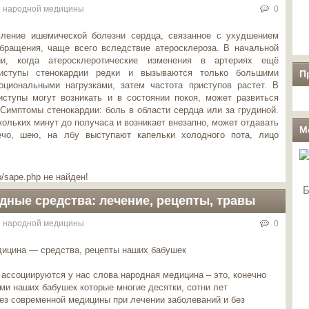
 народной медицины
0
вление ишемической болезни сердца, связанное с ухудшением
обращения, чаще всего вследствие атеросклероза. В начальной
ии, когда атеросклеротические изменения в артериях ещё
риступы стенокардии редки и вызываются только большими
П
циональными нагрузками, затем частота приступов растет. В
ступы могут возникать и в состоянии покоя, может развиться
Симптомы стенокардии: боль в области сердца или за грудиной.
кольких минут до получаса и возникает внезапно, может отдавать
М
ечо, шею, на лбу выступают капельки холодного пота, лицо
/sape.php не найден!
Б
дные средства: лечение, рецепты, травы
 народной медицины
0
ицина — средства, рецепты наших бабушек
 ассоциируются у нас слова народная медицина – это, конечно
ами наших бабушек которые многие десятки, сотни лет
ез современной медицины при лечении заболеваний и без