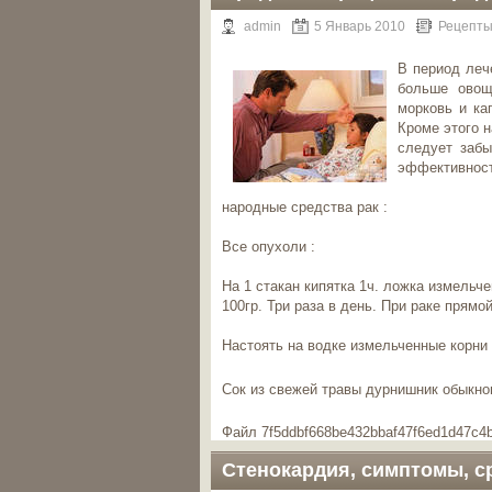
admin
5 Январь 2010
Рецепты
В период леч
больше овощ
морковь и кап
Кроме этого н
следует забы
эффективност
народные средства рак :
Все опухоли :
На 1 стакан кипятка 1ч. ложка измельч
100гр. Три раза в день. При раке прям
Настоять на водке измельченные корни в
Сок из свежей травы дурнишник обыкнов
Файл 7f5ddbf668be432bbaf47f6ed1d47c4b
Стенокардия, симптомы, с