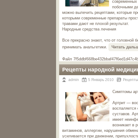
современных 
побочными де
можно вылечить рецептами, которые пр
которыми современные препараты прост
травами дают не плохой результат.
Народные средства лечения
Все прекрасно знают, что от головной 
принимать анальгетики.
Читать даль
Файл 7f5ddbf668be432bbaf47f6ed1d47c4b
Рецепты народной медицин
admin
5 Январь 2010
Рецепты
Симптомы ар
Артрит — вос
воспаляется 
суставов. Ар
имеет неинфе
возникает в 
витаминов, аллергии, нарушения обмена
усиливается при движении, припухлость