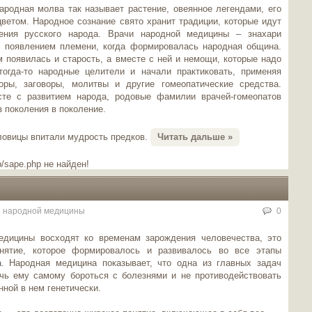
родная молва так называет растение, овеянное легендами, его
ветом. Народное сознание свято хранит традиции, которые идут
ения русского народа. Врачи народной медицины – знахари
с появлением племени, когда формировалась народная община.
 появилась и старость, а вместе с ней и немощи, которые надо
тогда-то народные целители и начали практиковать, применяя
ры, заговоры, молитвы и другие гомеопатические средства.
те с развитием народа, родовые фамилии врачей-гомеопатов
 поколения в поколение.
ловицы впитали мудрость предков.
Читать дальше »
/sape.php не найден!
 народной медицины
0
едицины восходят ко временам зарождения человечества, это
нятие, которое формировалось и развивалось во все этапы
а. Народная медицина показывает, что одна из главных задач
чь ему самому бороться с болезнями и не противодействовать
ной в нем генетически.