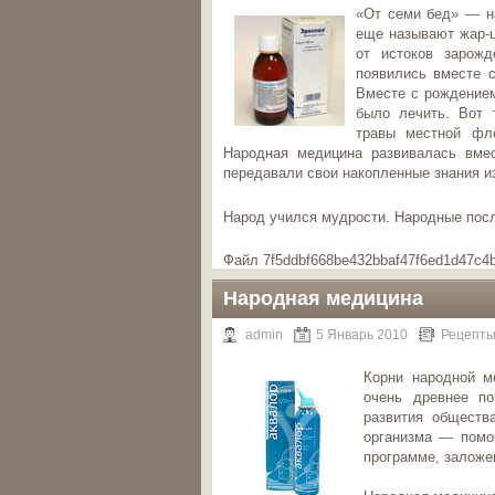
«От семи бед» — на
еще называют жар-ц
от истоков зарожд
появились вместе 
Вместе с рождением
было лечить. Вот 
травы местной фло
Народная медицина развивалась вмес
передавали свои накопленные знания из
Народ учился мудрости. Народные пос
Файл 7f5ddbf668be432bbaf47f6ed1d47c4b
Народная медицина
admin
5 Январь 2010
Рецепты
Корни народной м
очень древнее по
развития обществ
организма — помо
программе, заложен