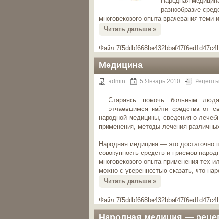
Народная медицина
разнообразие сред
многовекового опыта врачевания теми 
Читать дальше »
Файл 7f5ddbf668be432bbaf47f6ed1d47c4b
Медицина
admin
5 Январь 2010
Рецепты
Стараясь помочь больным люд
отчаевшимся найти средства от с
народной медицины, сведения о лечебн
применения, методы лечения различных
Народная медицина — это достаточно ш
совокупность средств и приемов народ
многовекового опыта применения тех и
можно с уверенностью сказать, что на
Читать дальше »
Файл 7f5ddbf668be432bbaf47f6ed1d47c4b
Народная медиция — реце