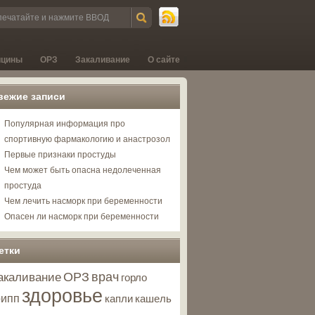
ицины
ОРЗ
Закаливание
О сайте
вежие записи
Популярная информация про
спортивную фармакологию и анастрозол
Первые признаки простуды
Чем может быть опасна недолеченная
простуда
Чем лечить насморк при беременности
Опасен ли насморк при беременности
етки
ОРЗ
врач
акаливание
горло
здоровье
рипп
капли
кашель