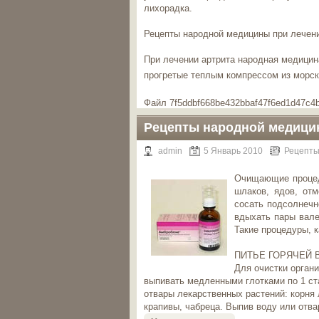
лихорадка.
Рецепты народной медицины при лечени
При лечении артрита народная медицин
прогретые теплым компрессом из морск
Файл 7f5ddbf668be432bbaf47f6ed1d47c4b
Рецепты народной медици
admin
5 Январь 2010
Рецепты
Очищающие процед
шлаков, ядов, отм
сосать подсолнечн
вдыхать пары вале
Такие процедуры, к
ПИТЬЕ ГОРЯЧЕЙ 
Для очистки орган
выпивать медленными глотками по 1 ст
отвары лекарственных растений: корня 
крапивы, чабреца. Выпив воду или отва