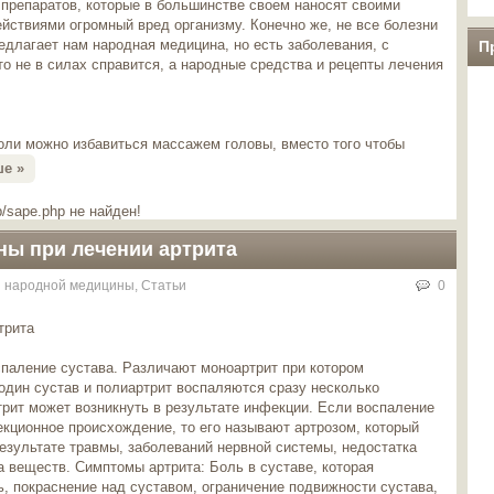
препаратов, которые в большинстве своем наносят своими
йствиями огромный вред организму. Конечно же, не все болезни
едлагает нам народная медицина, но есть заболевания, с
П
о не в силах справится, а народные средства и рецепты лечения
боли можно избавиться массажем головы, вместо того чтобы
ше »
/sape.php не найден!
ы при лечении артрита
 народной медицины
,
Статьи
0
трита
паление сустава. Различают моноартрит при котором
один сустав и полиартрит воспаляются сразу несколько
трит может возникнуть в результате инфекции. Если воспаление
кционное происхождение, то его называют артрозом, который
результате травмы, заболеваний нервной системы, недостатка
 веществ. Симптомы артрита: Боль в суставе, которая
, покраснение над суставом, ограничение подвижности сустава,