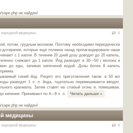
/sape.php не найден!
 народной медицины
0
чой, потом, грудным молоком. Поэтому необходимо периодически
о-дотерапии, которые еще полвека назад пропагандировали наши
чинают с 1 капли. В течение 20 дней дозу доводят до 20 капель,
тепенно снижают до 1 капли. Йод разводят в 30—50 г молока и
мин до еды, запивая кипяченой водой. Дозы более 8 капель
приема.
ываемый синий йод. Рецепт его приготовления таков: в 50 мл
воды разводят 1 ч. л. йода, тщательно перемешиваюти вводят,
ельного крахмала. Затем ставят на слабый огонь и, помешивая,
до кипения. Принимают по 4—8 ч. л.
Читать дальше »
/sape.php не найден!
ой медицины
 народной медицины
0