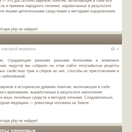
 — это достаточно широкое понятие, включающее в себя все
ств и приемов народного лечения, наработанных в результате
или иными целительными средствами и методами оздоровления.
/sape.php не найден!
 народной медицины
0
ям, страдающим разными разными болезнями и возможно
воих недугов мы собрали на этом сайте полузабытые рецепты
ых свойствах трав и сборов их них, способы их приготовления и
 заболеваний.
ирокое и исторически древнее понятие, включающее в себя
ного врачевания, выработанных в результате накопления
ли иных лечебных средств и методов лечения. Следовательно,
родная медицина — ровесница человека на Земле.
/sape.php не найден!
пты здоровья