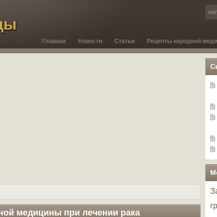
ды
Главная
Новости
Статьи
Рецепты народной мед
С
М
З
г
ной медицины при лечении рака