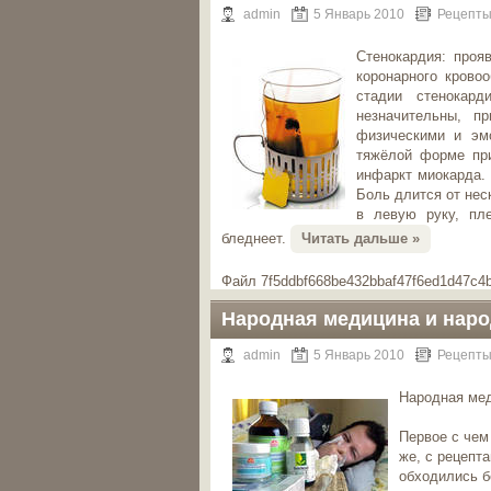
admin
5 Январь 2010
Рецепты
Стенокардия: проя
коронарного крово
стадии стенокард
незначительны, п
физическими и эмо
тяжёлой форме при
инфаркт миокарда. 
Боль длится от нес
в левую руку, пл
бледнеет.
Читать дальше »
Файл 7f5ddbf668be432bbaf47f6ed1d47c4b
Народная медицина и наро
admin
5 Январь 2010
Рецепты
Народная мед
Первое с чем
же, с рецепт
обходились б