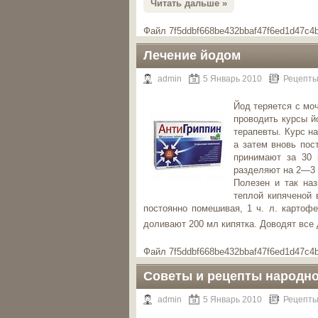
Читать дальше »
Файл 7f5ddbf668be432bbaf47f6ed1d47c4b
Лечение йодом
admin
5 Январь 2010
Рецепты
Йод теряется с мо
проводить курсы й
терапевты. Курс на
а затем вновь пос
принимают за 30 
разделяют на 2—3 
Полезен и так наз
теплой кипяченой 
постоянно помешивая, 1 ч. л. картоф
доливают 200 мл кипятка. Доводят все 
Файл 7f5ddbf668be432bbaf47f6ed1d47c4b
Советы и рецепты народн
admin
5 Январь 2010
Рецепты