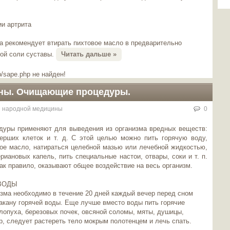
и артрита
а рекомендует втирать пихтовое масло в предварительно
ой соли суставы.
Читать дальше »
/sape.php не найден!
ны. Очищающие процедуры.
 народной медицины
0
уры применяют для выведения из организма вредных веществ:
ерших клеток и т. д. С этой целью можно пить горячую воду,
ое масло, натираться целебной мазью или лечебной жидкостью,
риановых капель, пить специальные настои, отвары, соки и т. п.
ак правило, оказывают общее воздействие на весь организм.
ВОДЫ
изма необходимо в течение 20 дней каждый вечер перед сном
акану горячей воды. Еще лучше вместо воды пить горячие
лопуха, березовых почек, овсяной соломы, мяты, душицы,
р, следует растереть тело мокрым полотенцем и лечь спать.