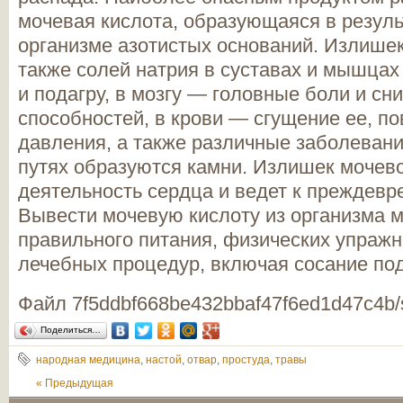
мочевая кислота, образующаяся в резуль
организме азотистых оснований. Излишек
также солей натрия в суставах и мышца
и подагру, в мозгу — головные боли и с
способностей, в крови — сгущение ее, п
давления, а также различные заболевани
путях образуются камни. Излишек мочев
деятельность сердца и ведет к преждевр
Вывести мочевую кислоту из организма 
правильного питания, физических упражн
лечебных процедур, включая сосание по
Файл 7f5ddbf668be432bbaf47f6ed1d47c4b/
Поделиться…
народная медицина
,
настой
,
отвар
,
простуда
,
травы
« Предыдущая
|