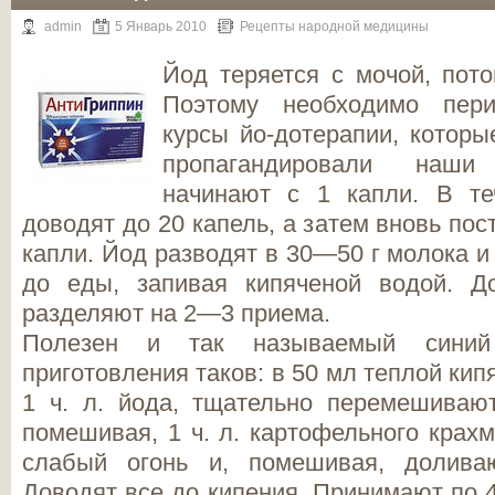
admin
5 Январь 2010
Рецепты народной медицины
Йод теряется с мочой, пот
Поэтому необходимо пери
курсы йо-дотерапии, котор
пропагандировали наши
начинают с 1 капли. В те
доводят до 20 капель, а затем вновь по
капли. Йод разводят в 30—50 г молока и
до еды, запивая кипяченой водой. Д
разделяют на 2—3 приема.
Полезен и так называемый синий
приготовления таков: в 50 мл теплой ки
1 ч. л. йода, тщательно перемешивают
помешивая, 1 ч. л. картофельного крахм
слабый огонь и, помешивая, долива
Доводят все до кипения. Принимают по 4