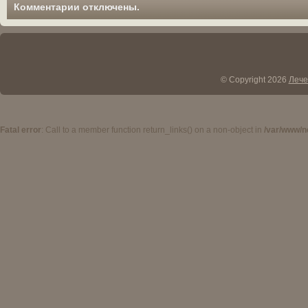
Комментарии отключены.
© Copyright 2026
Лече
Fatal error
: Call to a member function return_links() on a non-object in
/var/www/n