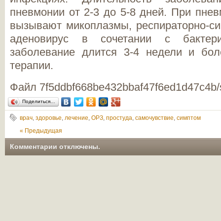
пневмонии от 2-3 до 5-8 дней.
При пневм
вызывают микоплазмы, респираторно-си
аденовирус в сочетании с бактери
заболевание длится 3-4 недели и бол
терапии.
Файл 7f5ddbf668be432bbaf47f6ed1d47c4b/
Поделиться…
врач
,
здоровье
,
лечение
,
ОРЗ
,
простуда
,
самочувствие
,
симптом
« Предыдущая
|
Комментарии отключены.