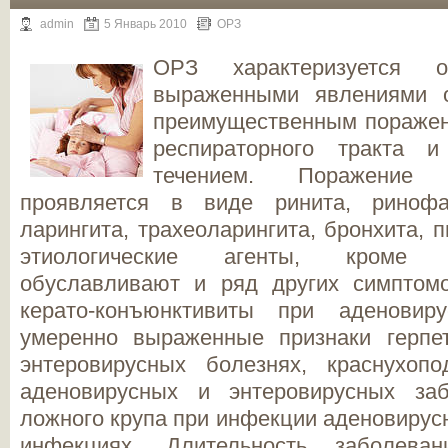
admin
5 Январь 2010
ОРЗ
ОРЗ характеризуется о
выраженными явлениями о
преимущественным поражен
респираторного тракта и
течением. Поражение
проявляется в виде ринита, ринофар
ларингита, трахеоларингита, бронхита, 
этиологические агенты, кроме 
обуславливают и ряд других симптом
керато-конъюнктивиты при аденовиру
умеренно выраженные признаки герпе
энтеровирусных болезнях, краснухоп
аденовирусных и энтеровирусных заб
ложного крупа при инфекции аденовирус
инфекциях. Длительность заболева