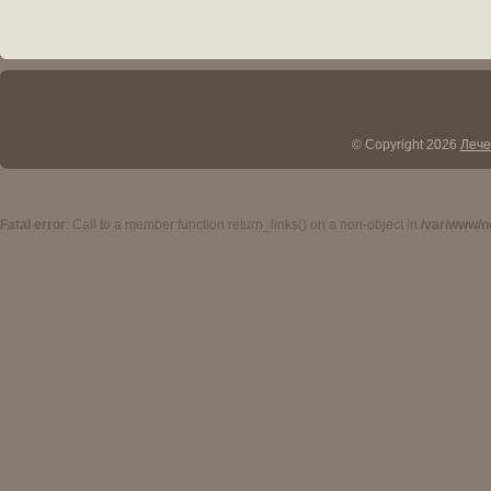
© Copyright 2026
Лече
Fatal error
: Call to a member function return_links() on a non-object in
/var/www/n