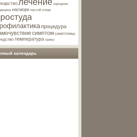
лечение
екарство
народная
насморк
дицина
настой
отвар
простуда
рофилактика
процедура
амочувствие
симптом
симптомы
температура
редство
травы
унный календарь