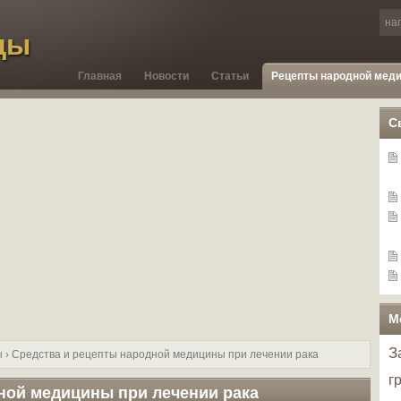
ды
Главная
Новости
Статьи
Рецепты народной мед
С
М
З
ы
› Средства и рецепты народной медицины при лечении рака
г
ной медицины при лечении рака