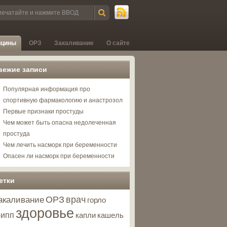
ицины
ОРЗ
Закаливание
О сайте
вежие записи
Популярная информация про
спортивную фармакологию и анастрозол
Первые признаки простуды
Чем может быть опасна недолеченная
простуда
Чем лечить насморк при беременности
Опасен ли насморк при беременности
етки
ОРЗ
врач
акаливание
горло
здоровье
рипп
капли
кашель