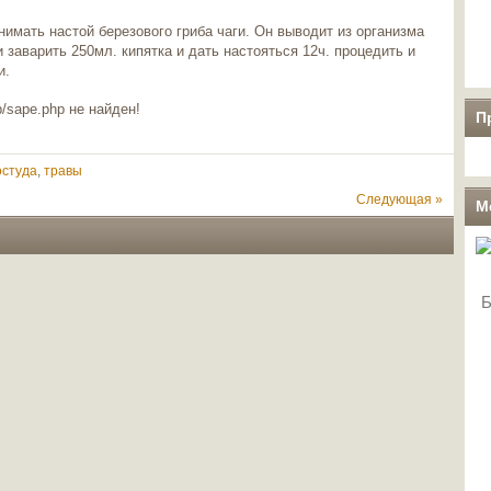
нимать настой березового гриба чаги. Он выводит из организма
ги заварить 250мл. кипятка и дать настояться 12ч. процедить и
и.
/sape.php не найден!
П
остуда
,
травы
Следующая »
М
Б