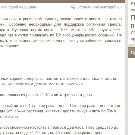
л
 народной медицины
Оставить комментарий
(0)
ме
ения рака в рационе больного должно присутствовать как можно
п
ей. Особенно необходимы для поддержка организма свекла,
уста. Суточная норма свеклы- 100г, моркови- 50г, капусты 200г.
с
адо раз в сутки принимать по 10г скорцонеры (козлобородник). Не
с
вать и о гомеопатическом селене, эго употребление повышает
ь лечения.
Л
енных корней валерианы, настоять в термосе два часа и пить по
ой кишки средством делать местные примочки.
алерианы из расчета 1:10 и пить три раза в день.
енный пить по 1ч.л. три раза в день.
Пить три раза в день отвар
оды 1ст. ложка растения, кипятить десять минут и пить по 50мл.
ть местно.
цы обыкновенной настоять в термосе два часа. Пить средство до
у травы на водке 1:20 пить по 40 капель три раза в день.