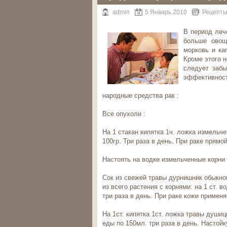
admin
5 Январь 2010
Рецепты
В период леч
больше овощ
морковь и кап
Кроме этого н
следует забы
эффективност
народные средства рак :
Все опухоли :
На 1 стакан кипятка 1ч. ложка измельч
100гр. Три раза в день. При раке прям
Настоять на водке измельченные корни в
Сок из свежей травы дурнишник обыкнов
из всего растения с корнями: на 1 ст. в
три раза в день. При раке кожи применя
На 1ст. кипятка 1ст. ложка травы души
еды по 150мл. три раза в день. Настойк