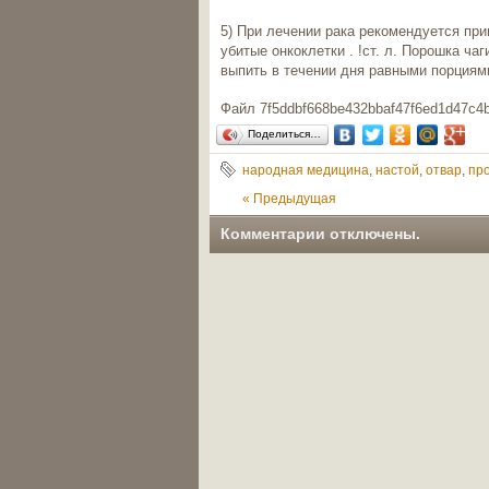
5) При лечении рака рекомендуется при
убитые онкоклетки . !ст. л. Порошка ча
выпить в течении дня равными порциям
Файл 7f5ddbf668be432bbaf47f6ed1d47c4b
Поделиться…
народная медицина
,
настой
,
отвар
,
пр
« Предыдущая
|
Комментарии отключены.