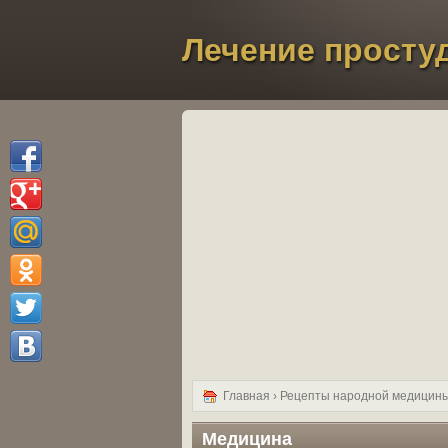
Лечение просту
Главная
›
Рецепты народной медицин
Медицина