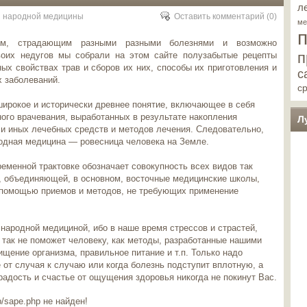
л
 народной медицины
Оставить комментарий
(0)
ме
ям, страдающим разными разными болезнями и возможно
п
воих недугов мы собрали на этом сайте полузабытые рецепты
ых свойствах трав и сборов их них, способы их приготовления и
с
 заболеваний.
с
ирокое и исторически древнее понятие, включающее в себя
ного врачевания, выработанных в результате накопления
Л
ли иных лечебных средств и методов лечения. Следовательно,
родная медицина — ровесница человека на Земле.
еменной трактовке обозначает совокупность всех видов так
, объединяющей, в основном, восточные медицинские школы,
с помощью приемов и методов, не требующих применение
народной медициной, ибо в наше время стрессов и страстей,
 так не поможет человеку, как методы, разработанные нашими
ищение организма, правильное питание и т.п. Только надо
от случая к случаю или когда болезнь подступит вплотную, а
 радость и счастье от ощущения здоровья никогда не покинут Вас.
/sape.php не найден!