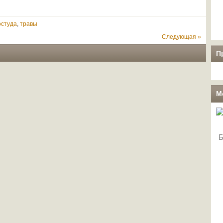
остуда
,
травы
Следующая »
П
М
Б