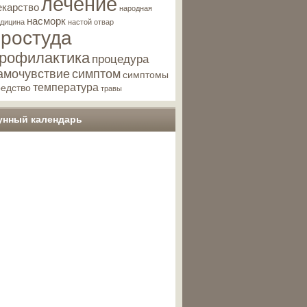
лечение
екарство
народная
насморк
дицина
настой
отвар
простуда
рофилактика
процедура
амочувствие
симптом
симптомы
температура
редство
травы
унный календарь