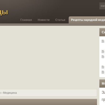
ды
Главная
Новости
Статьи
Рецепты народной мед
С
М
З
ы
› Медицина
г