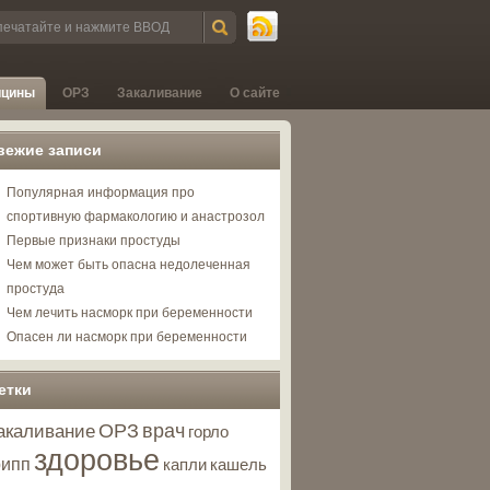
ицины
ОРЗ
Закаливание
О сайте
вежие записи
Популярная информация про
спортивную фармакологию и анастрозол
Первые признаки простуды
Чем может быть опасна недолеченная
простуда
Чем лечить насморк при беременности
Опасен ли насморк при беременности
етки
ОРЗ
врач
акаливание
горло
здоровье
рипп
капли
кашель