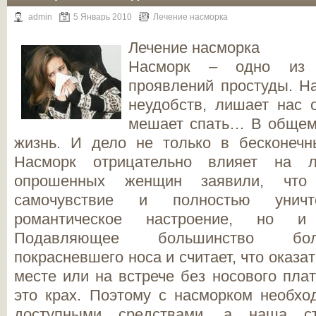
admin
5 Январь 2010
Лечение насморка
Лечение насморка
Насморк – одно из 
проявлений простуды. Н
неудобств, лишает нас 
мешает спать… В общем,
жизнь. И дело не только в бесконечн
Насморк отрицательно влияет на 
опрошенных женщин заявили, что
самочувствие и полностью унич
романтическое настроение, но и п
Подавляющее большинство бол
покрасневшего носа и считает, что оказа
месте или на встрече без носового плат
это крах. Поэтому с насморком необхо
доступными средствами, а наша с