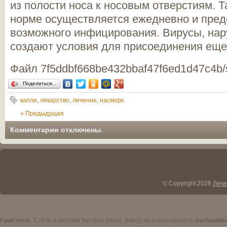
из полости носа к носовым отверстиям. 
норме осуществляется ежедневно и пред
возможного инфицирования. Вирусы, нар
создают условия для присоединения еще
Файл 7f5ddbf668be432bbaf47f6ed1d47c4b/
Поделиться…
капли
,
лекарство
,
лечение
,
насморк
« Предыдущая
|
Комментарии отключены.
© Copyright 2026
Лече
Fatal error
: Call to a member function return_links() on a non-object in
/var/www/n